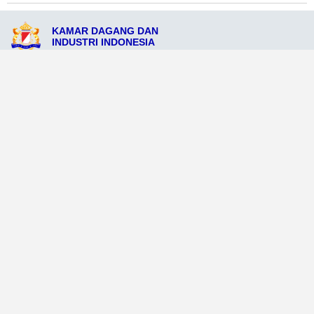
KAMAR DAGANG DAN
INDUSTRI INDONESIA
JL. Merdeka No.425, Kota Sendawar, Kalimantan Timur 75711
admin@kadinkotasendawar.org
081234572444
Ikuti Sosial Media Resmi KADIN
Dataweb
Aceh Tamiang
Agats
Arso
Bajawa
Bengkayang
Bengkulu Tengah